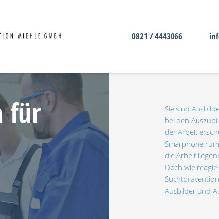
0821 / 4443066
in
 für
Sie sind Ausbild
bei den Auszubil
der Arbeit ersch
Smarphone rumt
die Arbeit liegen
Doch wie reagie
Suchtprävention
Ausbilder und Au