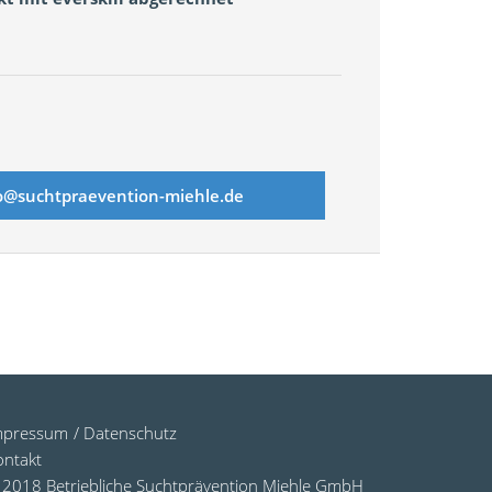
o@suchtpraevention­-miehle.de
mpressum
/ Datenschutz
ontakt
 2018 Betriebliche Suchtprävention Miehle GmbH