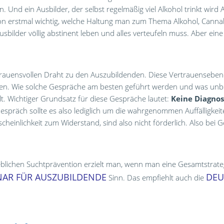
nd ein Ausbilder, der selbst regelmäßig viel Alkohol trinkt wird Auf
ntion erstmal wichtig, welche Haltung man zum Thema Alkohol, Cann
sbilder völlig abstinent leben und alles verteufeln muss. Aber eine
rauensvollen Draht zu den Auszubildenden. Diese Vertrauensebene 
en. Wie solche Gespräche am besten geführt werden und was unbed
t. Wichtiger Grundsatz für diese Gespräche lautet:
Keine Diagnos
espräch sollte es also lediglich um die wahrgenommen Auffälligkeit
scheinlichkeit zum Widerstand, sind also nicht förderlich. Also be
blichen Suchtprävention erzielt man, wenn man eine Gesamtstrate
NAR FÜR AUSZUBILDENDE
DEU
Sinn. Das empfiehlt auch die