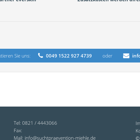
tieren Sie uns:
0049 1522 927 4739
oder
inf
Tel: 0821 / 4443066
I
Fax:
K
Mail:
info@suchtpraevention-miehle.de
©