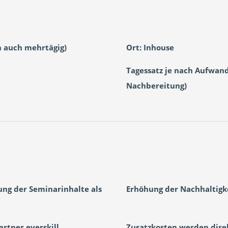
h auch mehrtägig)
Ort: Inhouse
Tagessatz je nach Aufwan
Nachbereitung)
ng der Seminarinhalte als
Erhöhung der Nachhaltigk
rtner everskill
Zusatzkosten werden direk