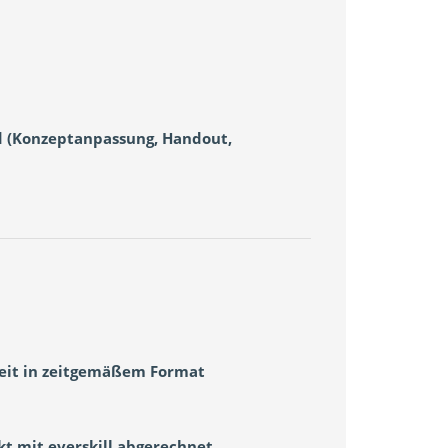
d (Konzeptanpassung, Handout,
eit in zeitgemäßem Format
t mit everskill abgerechnet