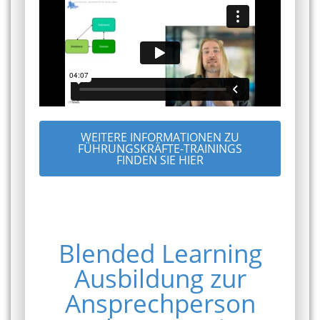
WEITERE INFORMATIONEN ZU
FÜHRUNGSKRÄFTE-TRAININGS
FINDEN SIE HIER
Blended Learning
Ausbildung zur
Ansprechperson