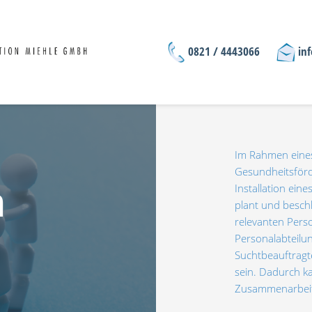
0821 / 4443066
in
Im Rahmen eines
Gesundheitsförd
n
Installation ein
plant und beschl
relevanten Pers
Personalabteilun
Suchtbeauftragter
sein. Dadurch ka
Zusammenarbeit 