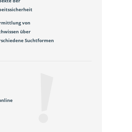
pekte der
beitssicherheit
rmittlung von
chwissen über
rschiedene Suchtformen
online