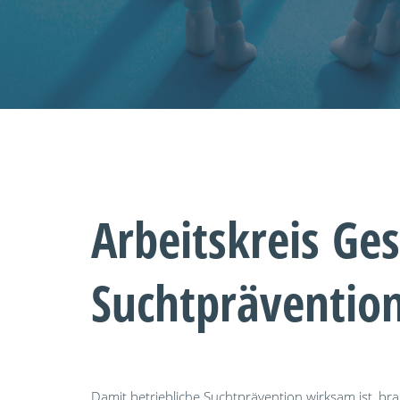
Arbeitskreis Ge
Suchtpräventio
Damit betriebliche Suchtprävention wirksam ist, b