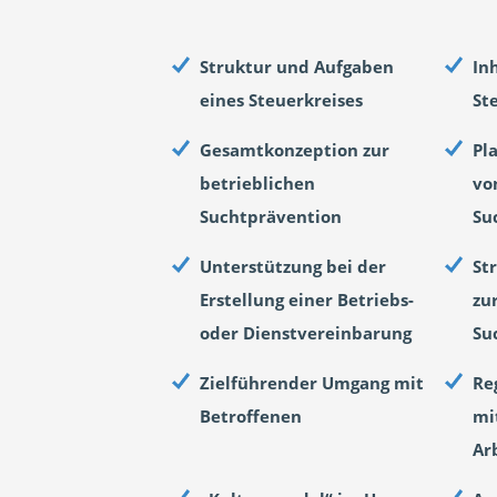
Struktur und Aufgaben
In
eines Steuerkreises
St
Gesamtkonzeption zur
Pl
betrieblichen
vo
Suchtprävention
Su
Unterstützung bei der
St
Erstellung einer Betriebs-
zu
oder Dienstvereinbarung
Su
Zielführender Umgang mit
Re
Betroffenen
mi
Ar