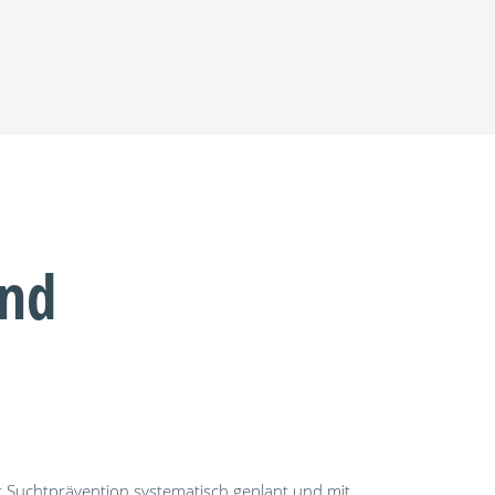
und
t Suchtprävention systematisch geplant und mit