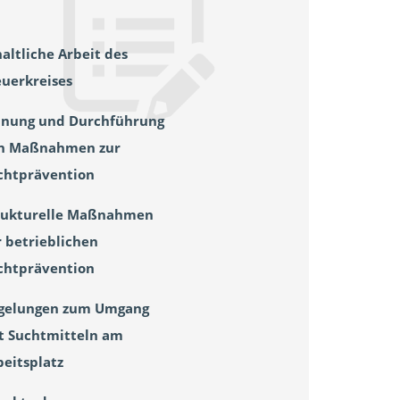
haltliche Arbeit des
euerkreises
anung und Durchführung
n Maßnahmen zur
chtprävention
rukturelle Maßnahmen
r betrieblichen
chtprävention
gelungen zum Umgang
t Suchtmitteln am
beitsplatz