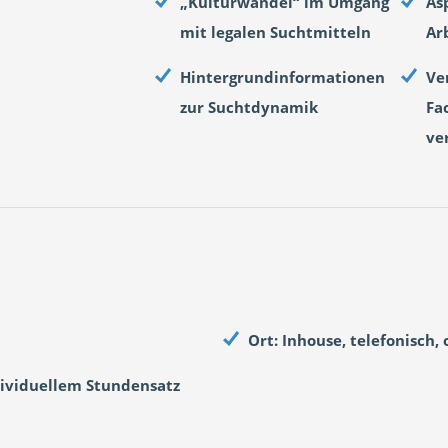
„Kulturwandel“ im Umgang
As
mit legalen Suchtmitteln
Ar
Hintergrundinformationen
Ve
zur Suchtdynamik
Fa
ve
Ort: Inhouse, telefonisch, 
dividuellem Stundensatz