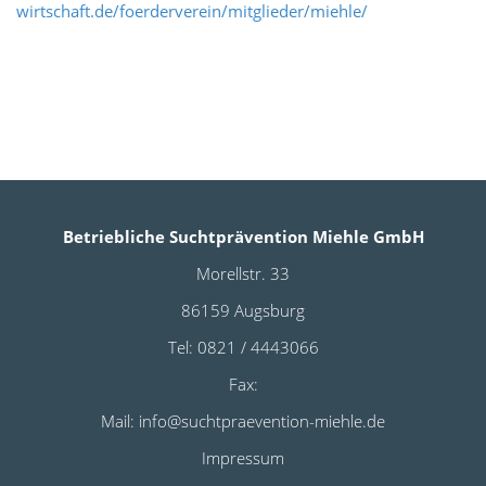
wirtschaft.de/foerderverein/mitglieder/miehle/
Betriebliche Suchtprävention Miehle GmbH
Morellstr. 33
86159 Augsburg
Tel: 0821 / 4443066
Fax:
Mail:
info@suchtpraevention-miehle.de
Impressum